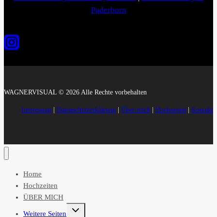
Paderborn
WAGNERVISUAL © 2026 Alle Rechte vorbehalten
Impressum
|
Datenschutzerklärung
|
Über mich
|
Hochzeiten
|
Kontakt
Home
Hochzeiten
ÜBER MICH
Untermenü
Weitere Seiten
umschalten